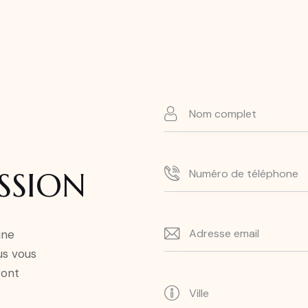
SSION
ine
us vous
ront