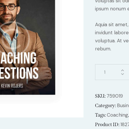
voluptas sit od
ipsum nonum e
Aquia sit amet
invidunt labor
voluptua. At v
rebum.
759019
SKU:
Busin
Category:
Coaching
Tags:
182
Product ID: