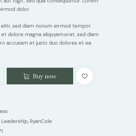
it aut fugit, sed quia consequuntur. Lorem
irmod dolor.
, elitr, sed diam nonum eirmod tempor
e et dolore magna aliquyam.erat, sed diam
ero accusam et justo duo dolores et ea
Buy now
ess
Leadership
RyanCole
,
,
71