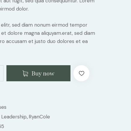
it aut fugit, sed quia consequuntur. Lorem
irmod dolor.
, elitr, sed diam nonum eirmod tempor
e et dolore magna aliquyam.erat, sed diam
ero accusam et justo duo dolores et ea
Buy now
ses
Leadership
RyanCole
,
,
65