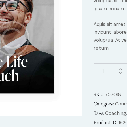
voluptas sit od
ipsum nonum e
Aquia sit amet
invidunt labor
voluptua. At v
rebum.
757018
SKU:
Cour
Category:
Coaching
Tags:
182
Product ID: